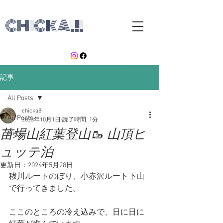
CHICKA!!!
記事
All Posts
chicka8
All Posts
2023年10月1日
読了時間: 1分
苗場山紅葉登山🥾 山頂ヒ
Media
ュッテ泊
更新日：
2024年5月28日
秡川ルートのぼり、小赤沢ルート下山
で行ってきました。
ここのところの冷え込みで、日に日に