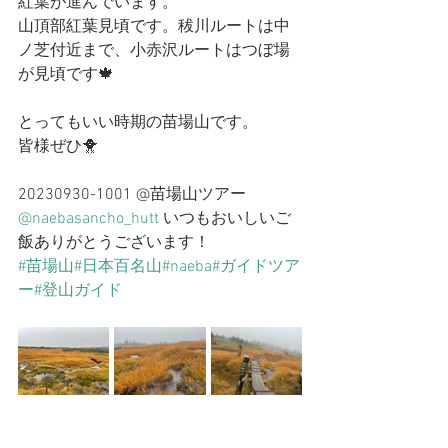
紅葉が進んでいます。
山頂部紅葉見頃です。秡川ルートは中
ノ芝付近まで、小赤沢ルートはつぼ場
が見頃です🍁
とってもいい時期の苗場山です。
皆様ぜひ🐥
20230930-1001 @苗場山ツアー
@naebasancho_hutt
 いつもおいしいご
飯ありがとうございます！
#苗場山
#日本百名山
#naeba
#ガイドツア
ー
#登山ガイド