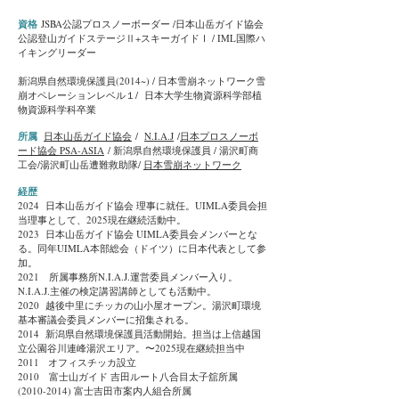
資格
JSBA公認プロスノーボーダー /日本山岳ガイド協会
公認登山ガイドステージⅡ+スキーガイドⅠ / IML国際ハ
イキングリーダー
新潟県自然環境保護員(2014~) / 日本雪崩ネットワーク雪
崩オペレーションレベル１/
日本大学生物資源科学部植
物資源科学科卒業
所属
日本山岳ガイド協会
/
N.I.A.J
/
日本プロスノーボ
ード協会 PSA-ASIA
/ 新潟県自然環境保護員 / 湯沢町商
工会/湯沢町山岳遭難救助隊/
日本雪崩ネットワーク
経歴
2024 日本山岳ガイド協会 理事に就任。UIMLA委員会担
当理事として、2025現在継続活動中。
2023 日本山岳ガイド協会 UIMLA委員会メンバーとな
る。同年UIMLA本部総会（ドイツ）に日本代表として参
加。
2021 所属事務所N.I.A.J.運営委員メンバー入り。
N.I.A.J.主催の検定講習講師としても活動中。
2020 越後中里にチッカの山小屋オープン。湯沢町環境
基本審議会委員メンバーに招集される。
2014 新潟県自然環境保護員活動開始。担当は上信越国
立公園谷川連峰湯沢エリア。〜2025現在継続担当中
2011 オフィスチッカ設立
2010
富士山ガイド 吉田ルート八合目太子舘所属
(2010-2014)
富士吉田市案内人組合所属