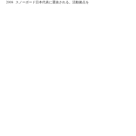
2008 スノーボード日本代表に選抜される。活動拠点を
東京より新潟に移動
2002
日本大学生物資源科学部植物資源科学科卒業 専
攻はランドスケープデザイン
1999 スノーボードメーカーとのスポンサー契約開始
1998 スノーボード海外遠征開始（ニュージーランド・
カナダ・アメリカ・ヨーロッパなど）
1997 スノーボードを始める
1980 3才スキーを始める
大会戦歴
（国際大会はガーラ湯沢スキークラブ所属）
2008 スノーボードクロス日本代表
2007 FISノースアメリカンカップ(USA) SX11位
2000 JSBA全日本学生選手権 SX優勝
1999 メスベンビックエアー(NZ) SJ優勝 他優勝・入
賞歴多数
主なガイド実績と旅の記録は
こちらへ
PARTNERS
スポンサー＆パートナー。
チッカのスノーボードや山の活動を支えてくだ
さっているスポンサー企業です。山での活動に