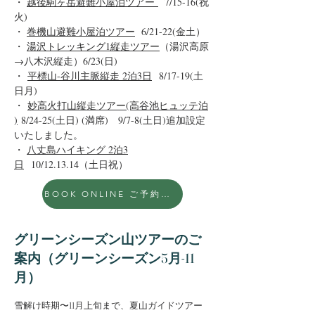
・
越後駒ヶ岳避難小屋泊ツアー
7/15-16(祝
火)
・
巻機山避難小屋泊ツアー
6/21-22(金土）
・
湯沢トレッキング1縦走ツアー
（湯沢高原
→八木沢縦走）
6/23(日)
・
平標山-谷川主脈縦走 2泊3日
8/17-19(土
日月)
・
妙高火打山縦走ツアー(高谷池ヒュッテ泊
)
8/24-25(土日) (満席) 9/7-8(土日)追加設定
いたしました。
・
八丈島ハイキング 2泊3
日
10/12.13.14（土日祝）
BOOK ONLINE ご予約はこちら
グリーンシーズン山ツアーのご
案内（グリーンシーズン5月-11
月）
雪解け時期〜11月上旬まで、夏山ガイドツアー