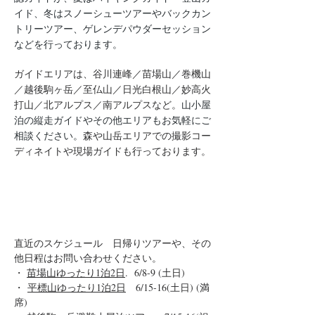
イド、冬はスノーシューツアーやバックカン
トリーツアー、ゲレンデパウダーセッション
などを行っております。
ガイドエリアは、谷川連峰／苗場山／巻機山
／越後駒ヶ岳／至仏山／日光白根山／妙高火
打山／北アルプス／南アルプスなど。
山小屋
泊の縦走ガイドやその他エリアもお気軽にご
相談ください。
森や山岳エリアでの撮影コー
ディネイトや現場ガイドも行っております。
直近のスケジュール 日帰りツアーや、その
他日程はお問い合わせください。
・
苗場山ゆったり1泊2日
. 6/8-9 (土日)
・
平標山ゆったり1泊2日
6/15-16(土日) (
満
席)